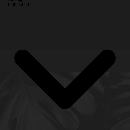
10
:
00
–
14
:
00